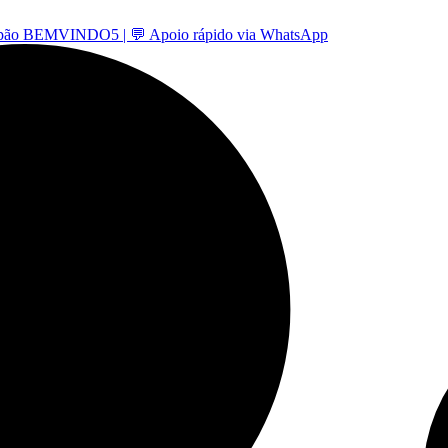
 -cupão BEMVINDO5 | 💬 Apoio rápido via WhatsApp