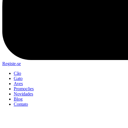
Registe-se
Cão
Gato
Aves
Promoções
Novidades
Blog
Contato