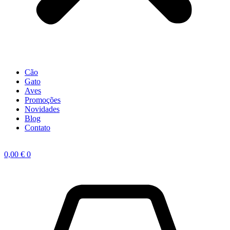
Cão
Gato
Aves
Promoções
Novidades
Blog
Contato
0,00
€
0