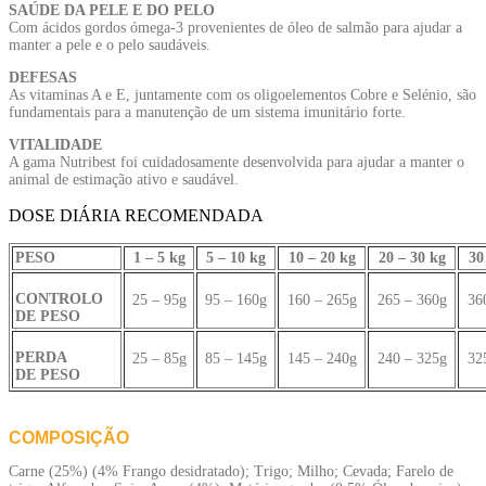
SAÚDE DA PELE E DO PELO
Com ácidos gordos ómega-3 provenientes de óleo de salmão para ajudar a
manter a pele e o pelo saudáveis.
DEFESAS
As vitaminas A e E, juntamente com os oligoelementos Cobre e Selénio, são
fundamentais para a manutenção de um sistema imunitário forte.
VITALIDADE
A gama Nutribest foi cuidadosamente desenvolvida para ajudar a manter o
animal de estimação ativo e saudável.
DOSE DIÁRIA RECOMENDADA
PESO
1 – 5 kg
5 – 10 kg
10 – 20 kg
20 – 30 kg
30
CONTROLO
25 – 95g
95 – 160g
160 – 265g
265 – 360g
36
DE PESO
PERDA
25 – 85g
85 – 145g
145 – 240g
240 – 325g
32
DE PESO
COMPOSIÇÃO
Carne (25%) (4% Frango desidratado); Trigo; Milho; Cevada; Farelo de