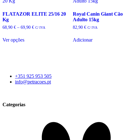
FLATAZOR ELITE 25/16 20
Royal Canin Giant Cão
Kg
Adulto 15kg
Price
68,90
€
–
69,90
€
82,90
€
C/ IVA
C/ IVA
range:
68,90 €
Ver opções
Adicionar
through
This
69,90 €
product
has
multiple
variants.
The
+351 925 953 505
options
info@petracoes.pt
may
be
chosen
on
Categorias
the
product
page