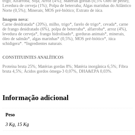
trigo; Alfarroba; Soja; Arroz (4%); Matérias gordas (0,5% Óleo de peixe);
Levedura de cerveja (1%); Polpa de beterraba; Algas marinhas do Atlântico
Norte (0,5%); Minerais; MOS pré-biótico; Extrato de iúca.
Imagem nova:
Carne desidratada* (20%), milho, trigo*, farelo de trigo*, cevada*, carne
de frango desidratado (6%), polpa de beterraba*, alfarroba*, arroz (4%),
levedura de cerveja*, frango hidrolisado*, gorduras animais*, minerais,
óleo de salmão*, algas marinhas* (0,5%), MOS pré-biótico*, iúca
schidigera*. *Ingredientes naturais.
CONSTITUINTES ANALÍTICOS
Proteína bruta 25%; Matérias gordas 8%; Matéria inorgânica 6,5%; Fibra
bruta 4,5%; Ácidos gordos ómega-3 0,07%, DHA&EPA 0,03%.
Informação adicional
Peso
3 Kg, 15 Kg