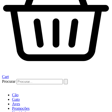
Cart
Procurar
Cão
Gato
Aves
Promoções