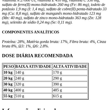
Vitamina A 27000 UI, vitamina E 410 mg, vitamina C 350 mg,
sulfato de ferro(II) mono-hidratado 260 mg (Fe: 86 mg), iodeto de
potássio 1,9 mg (I: 1,4 mg), sulfato de cobre(II) penta-hidratado 33
mg (Cu: 8,8 mg), sulfato de manganês mono-hidratado 123 mg
(Mn: 40 mg), sulfato de zinco mono-hidratado 363 mg (Zn: 128
mg), selenito de sódio 0,24 mg (Se: 0,11 mg).
COMPONENTES ANALÍTICOS
Proteína: 28%, Matéria gorda bruta: 17%, Fibra bruta: 4%, Cinza
bruta 8%, Ω3: 1%, Ω6: 2.8%.
DOSE DIÁRIA RECOMENDADA
PESO
BAIXA ATIVIDADE
ALTA ATIVIDADE
10 kg
140 g
170 g
20 kg
240 g
290 g
30 kg
320 g
390 g
40 kg
400 g
485 g
55 kg
510 g
615 g