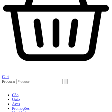
Cart
Procurar
Cão
Gato
Aves
Promoções