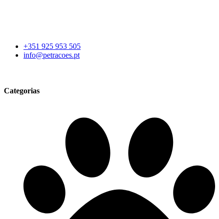
product
page
+351 925 953 505
info@petracoes.pt
Categorias