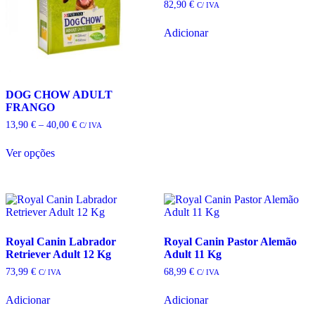
82,90
€
C/ IVA
Adicionar
DOG CHOW ADULT
FRANGO
Price
13,90
€
–
40,00
€
C/ IVA
range:
13,90 €
Ver opções
through
This
40,00 €
product
has
multiple
variants.
The
options
Royal Canin Labrador
Royal Canin Pastor Alemão
may
Retriever Adult 12 Kg
Adult 11 Kg
be
73,99
€
68,99
€
C/ IVA
C/ IVA
chosen
on
Adicionar
Adicionar
the