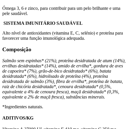
Ómega 3, 6 e zinco, para contribuir para um pelo brilhante e uma
pele saudável.
SISTEMA IMUNITÁRIO SAUDÁVEL
Alto nível de antioxidantes (vitamina E, C, selénio) e proteína para
favorecer uma função imunológica adequada.
Composição
Salmão sem espinhas* (21%), proteína desidratada de atum (14%),
ervilhas desidratadas* (14%), amido de ervilha*, gordura de aves
de capoeira* (7%), grão-de-bico desidratado* (6%), batata
desidratada* (6%), hidrolisado de proteína (4%), proteína
desidratada de salmão (3%), fibra de ervilha*, proteína de batata,
raiz de chicória desidratada*, cenoura desidratada* (0,5%,
equivalente a 4% de cenoura fresca), maçã desidratada* (0,3%,
equivalente a 2% de maçã fresca), substâncias minerais.
*Ingredientes naturais.
ADITIVOS/KG