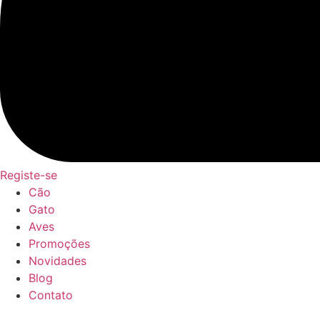
Registe-se
Cão
Gato
Aves
Promoções
Novidades
Blog
Contato