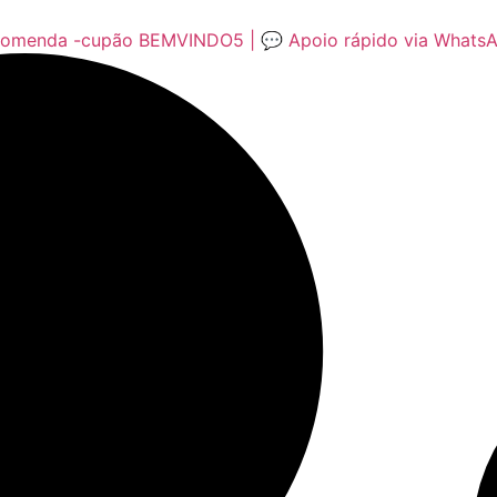
encomenda -cupão BEMVINDO5 | 💬 Apoio rápido via Whats