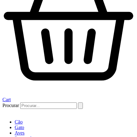
Cart
Procurar
Cão
Gato
Aves