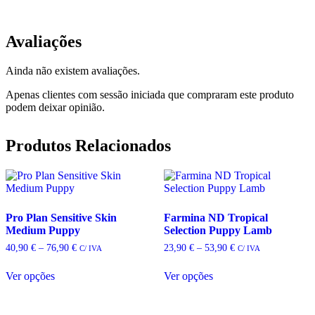
Avaliações
Ainda não existem avaliações.
Apenas clientes com sessão iniciada que compraram este produto
podem deixar opinião.
Produtos Relacionados
Pro Plan Sensitive Skin
Farmina ND Tropical
Medium Puppy
Selection Puppy Lamb
Price
Price
40,90
€
–
76,90
€
23,90
€
–
53,90
€
C/ IVA
C/ IVA
range:
range:
40,90 €
23,90 €
Ver opções
Ver opções
through
through
This
This
76,90 €
53,90 €
product
product
has
has