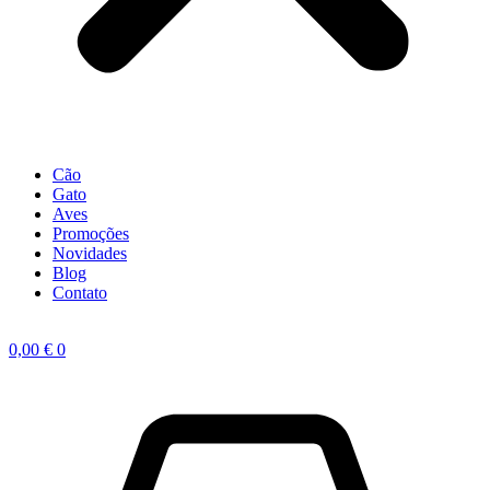
Cão
Gato
Aves
Promoções
Novidades
Blog
Contato
0,00
€
0