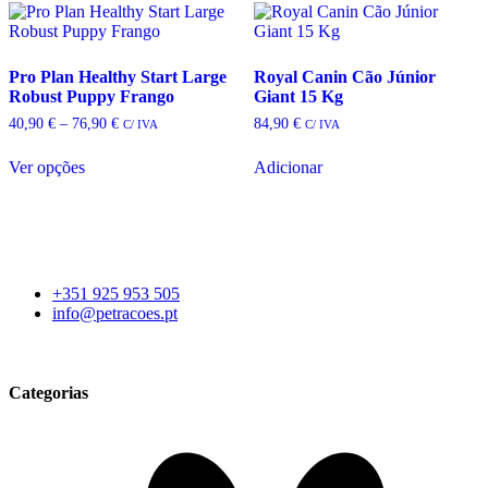
multiple
multiple
variants.
variants.
The
The
options
options
Pro Plan Healthy Start Large
Royal Canin Cão Júnior
may
may
Robust Puppy Frango
Giant 15 Kg
be
be
Price
40,90
€
–
76,90
€
84,90
€
C/ IVA
C/ IVA
chosen
chosen
range:
on
on
40,90 €
Ver opções
Adicionar
the
the
through
This
76,90 €
product
product
product
page
page
has
multiple
variants.
The
+351 925 953 505
options
info@petracoes.pt
may
be
chosen
on
Categorias
the
product
page