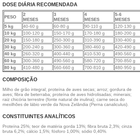
DOSE DIÁRIA RECOMENDADA
2
3
4
5-6
PESO
MESES
MESES
MESES
MESES
5 kg
40-60 g
60-80 g
90-110 g
120-130 g
10 kg
100-120 g
150-170 g
170-180 g
180-200 g
20 kg
150-180 g
250-300 g
310-390 g
330-400 g
30 kg
200-240 g
300-360 g
380-460 g
420-490 g
40 kg
260-320 g
400-440 g
410-530 g
490-560 g
60 kg
300-360 g
490-560 g
580-720 g
700-850 g
80 kg
410-480 g
560-660 g
700-810 g
480-950 g
COMPOSIÇÃO
Milho de grão integral; proteína de aves secas; arroz; gordura de
aves; fibra de beterraba; proteína de aves hidrolisadas; minerais;
raiz chicória terrestre (fonte natural de inulina); carne seca do
mexilhões de lábio verde da Nova Zelândia (Perna canaliculus).
CONSTITUINTES ANALÍTICOS
Proteína 25%; teor de matéria gorda 13%; fibra bruta 2,3%; cinza
bruta 6,2%; cálcio 1,5%; fósforo 1,00%; sódio 0,40%.