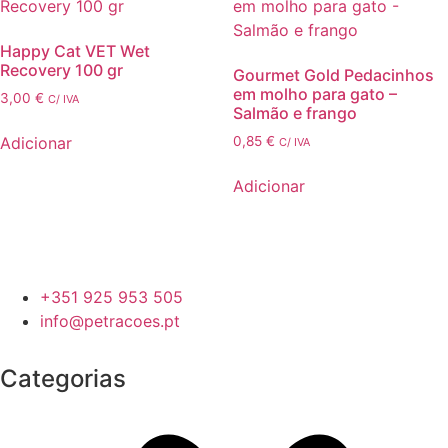
multiple
variants.
variants.
The
Happy Cat VET Wet
The
options
Recovery 100 gr
Gourmet Gold Pedacinhos
options
may
em molho para gato –
3,00
€
may
C/ IVA
be
Salmão e frango
be
chosen
Adicionar
0,85
€
C/ IVA
chosen
on
on
the
Adicionar
the
product
product
page
page
+351 925 953 505
info@petracoes.pt
Categorias