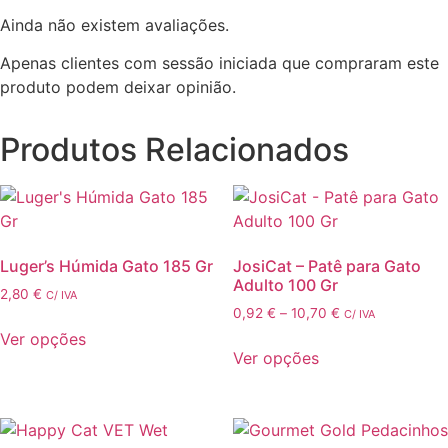
Ainda não existem avaliações.
Apenas clientes com sessão iniciada que compraram este
produto podem deixar opinião.
Produtos Relacionados
Luger’s Húmida Gato 185 Gr
JosiCat – Patê para Gato
Adulto 100 Gr
2,80
€
C/ IVA
Price
0,92
€
–
10,70
€
C/ IVA
range:
Ver opções
0,92 €
Ver opções
This
through
This
product
10,70 €
product
has
has
multiple