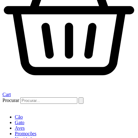
Cart
Procurar
Cão
Gato
Aves
Promoções