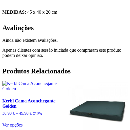
MEDIDAS:
45 x 40 x 20 cm
Avaliações
Ainda não existem avaliações.
Apenas clientes com sessão iniciada que compraram este produto
podem deixar opinião.
Produtos Relacionados
Kerbl Cama Aconchegante
Golden
Price
38,90
€
–
49,90
€
C/ IVA
range:
38,90 €
Ver opções
through
This