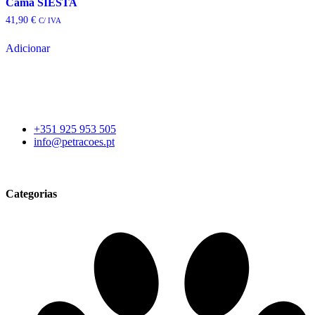
Cama SIESTA
41,90
€
C/ IVA
Adicionar
+351 925 953 505
info@petracoes.pt
Categorias