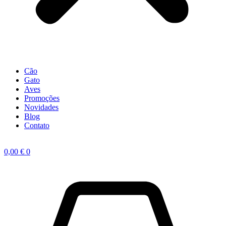
Cão
Gato
Aves
Promoções
Novidades
Blog
Contato
0,00
€
0