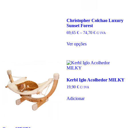
49,90 €
product
has
multiple
Christopher Colchao Luxury
variants.
Sunset Forest
The
options
Price
69,65
€
–
74,70
€
C/ IVA
may
range:
be
69,65 €
Ver opções
chosen
through
This
74,70 €
on
product
the
has
product
multiple
page
variants.
The
options
Kerbl Iglo Acolhedor MILKY
may
19,90
€
C/ IVA
be
chosen
Adicionar
on
the
product
page