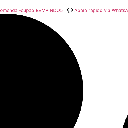
encomenda -cupão BEMVINDO5 | 💬 Apoio rápido via Whats