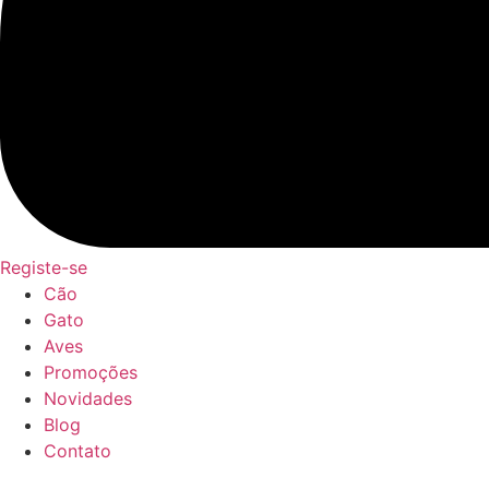
Registe-se
Cão
Gato
Aves
Promoções
Novidades
Blog
Contato