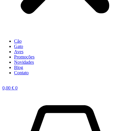
Cão
Gato
Aves
Promoções
Novidades
Blog
Contato
0,00
€
0