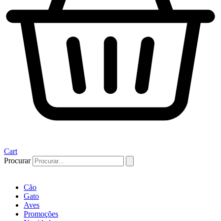
Cart
Procurar
Cão
Gato
Aves
Promoções