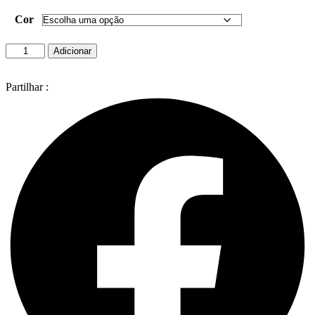
Cor
Quantidade
Adicionar
de
Ninho
SHARON
Partilhar :