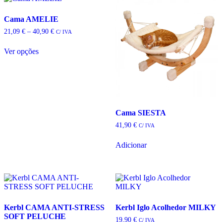
Cama AMELIE
Price
21,09
€
–
40,90
€
C/ IVA
range:
21,09 €
Ver opções
through
This
40,90 €
product
has
multiple
variants.
The
Cama SIESTA
options
may
41,90
€
C/ IVA
be
chosen
Adicionar
on
the
product
page
Kerbl CAMA ANTI-STRESS
Kerbl Iglo Acolhedor MILKY
SOFT PELUCHE
19,90
€
C/ IVA