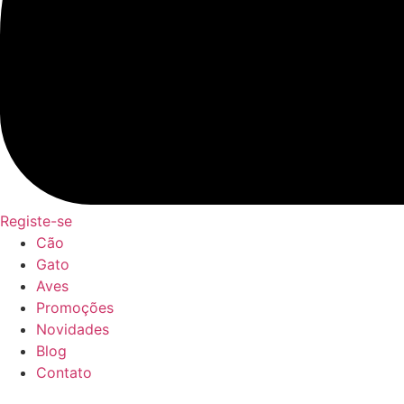
Registe-se
Cão
Gato
Aves
Promoções
Novidades
Blog
Contato