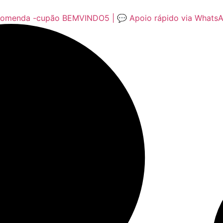
encomenda -cupão BEMVINDO5 | 💬 Apoio rápido via Whats