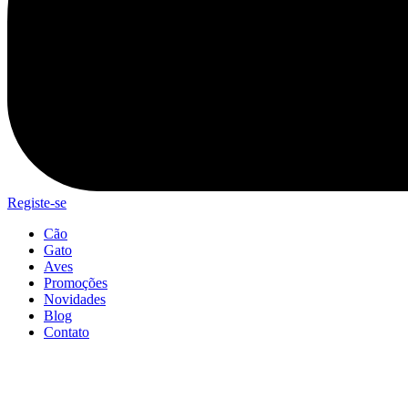
Registe-se
Cão
Gato
Aves
Promoções
Novidades
Blog
Contato