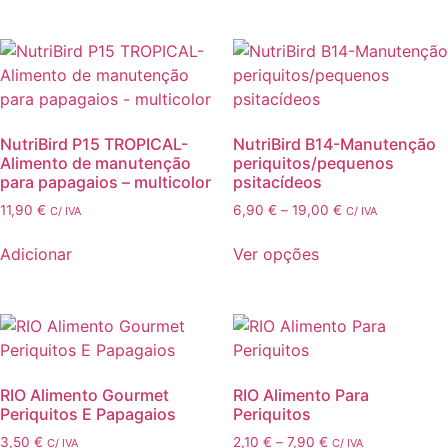
NutriBird P15 TROPICAL-
NutriBird B14-Manutenção
Alimento de manutenção
periquitos/pequenos
para papagaios – multicolor
psitacídeos
Price
11,90
€
6,90
€
–
19,00
€
C/ IVA
C/ IVA
range:
This
6,90 €
Adicionar
Ver opções
product
through
has
19,00 €
multiple
variants.
The
options
RIO Alimento Gourmet
RIO Alimento Para
may
Periquitos E Papagaios
Periquitos
be
Price
3,50
€
2,10
€
–
7,90
€
C/ IVA
C/ IVA