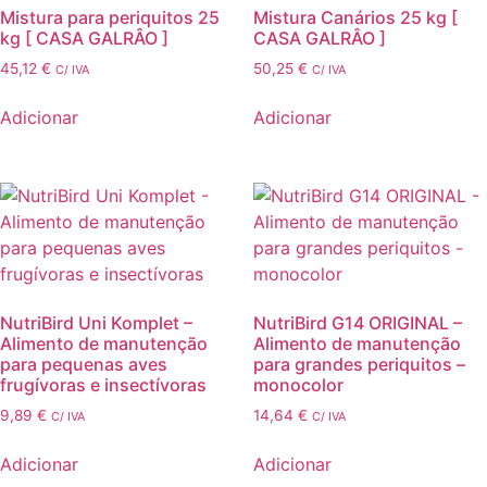
Mistura para periquitos 25
Mistura Canários 25 kg [
kg [ CASA GALRÂO ]
CASA GALRÂO ]
45,12
€
50,25
€
C/ IVA
C/ IVA
Adicionar
Adicionar
NutriBird Uni Komplet –
NutriBird G14 ORIGINAL –
Alimento de manutenção
Alimento de manutenção
para pequenas aves
para grandes periquitos –
frugívoras e insectívoras
monocolor
9,89
€
14,64
€
C/ IVA
C/ IVA
Adicionar
Adicionar