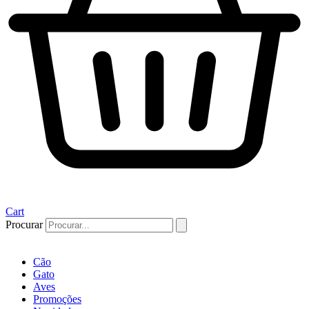
Cart
Procurar
Cão
Gato
Aves
Promoções