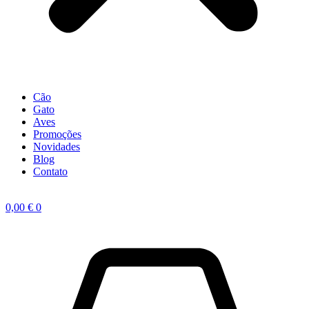
Cão
Gato
Aves
Promoções
Novidades
Blog
Contato
0,00
€
0