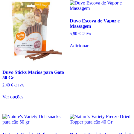
Duvo Escova de Vapor e
Massagem
5,90
€
C/ IVA
Adicionar
Duvo Sticks Macios para Gato
50 Gr
2,40
€
C/ IVA
Ver opções
This
product
has
multiple
variants.
The