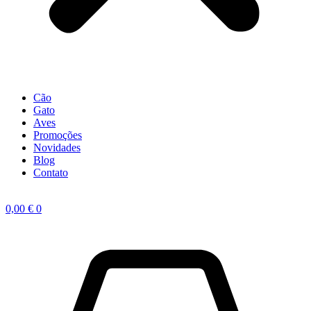
Cão
Gato
Aves
Promoções
Novidades
Blog
Contato
0,00
€
0