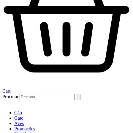
Cart
Procurar
Cão
Gato
Aves
Promoções