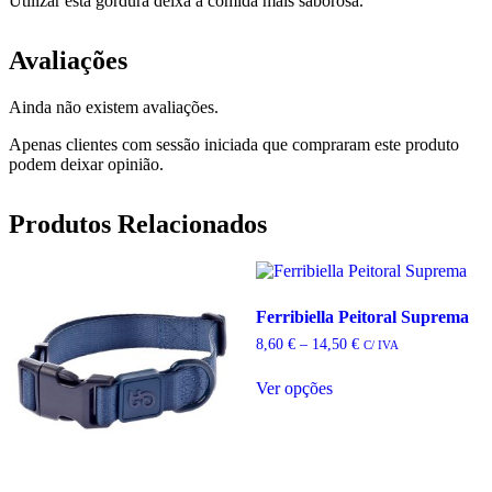
Utilizar esta gordura deixa a comida mais saborosa.
Avaliações
Ainda não existem avaliações.
Apenas clientes com sessão iniciada que compraram este produto
podem deixar opinião.
Produtos Relacionados
Ferribiella Peitoral Suprema
Price
8,60
€
–
14,50
€
C/ IVA
range:
8,60 €
Ver opções
through
This
14,50 €
product
has
multiple
variants.