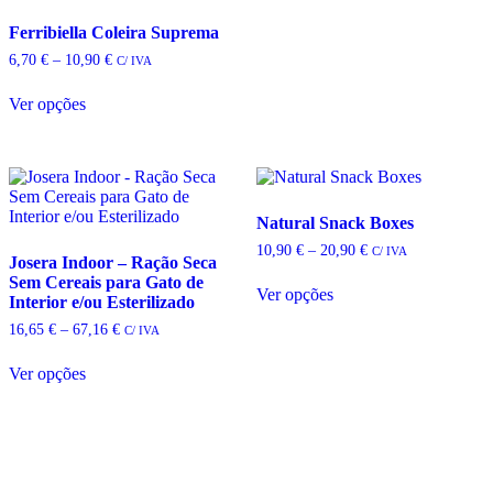
The
Ferribiella Coleira Suprema
options
may
Price
6,70
€
–
10,90
€
C/ IVA
be
range:
chosen
6,70 €
Ver opções
on
through
This
10,90 €
the
product
product
has
page
multiple
variants.
The
Natural Snack Boxes
options
Price
10,90
€
–
20,90
€
C/ IVA
may
Josera Indoor – Ração Seca
range:
be
Sem Cereais para Gato de
10,90 €
Ver opções
chosen
Interior e/ou Esterilizado
through
This
20,90 €
on
Price
16,65
€
–
67,16
€
product
C/ IVA
the
range:
has
product
16,65 €
multiple
Ver opções
page
through
This
variants.
67,16 €
product
The
has
options
multiple
may
variants.
be
The
chosen