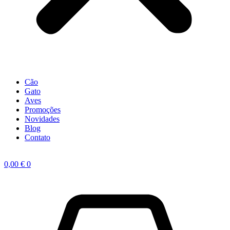
Cão
Gato
Aves
Promoções
Novidades
Blog
Contato
0,00
€
0