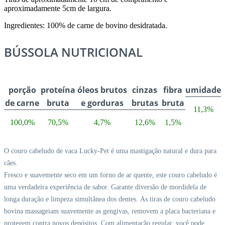
aproximadamente 5cm de largura.
Ingredientes: 100% de carne de bovino desidratada.
BÚSSOLA NUTRICIONAL
porção
proteína
óleos brutos
cinzas
fibra
umidade
de carne
bruta
e gorduras
brutas
bruta
11,3%
100,0%
70,5%
4,7%
12,6%
1,5%
O couro cabeludo de vaca Lucky-Pet é uma mastigação natural e dura para
cães.
Fresco e suavemente seco em um forno de ar quente, este couro cabeludo é
uma
verdadeira experiência de sabor.
Garante
diversão de mordidela de
longa duração e limpeza simultânea dos dentes.
As tiras de couro cabeludo
bovina
massageiam suavemente as gengivas, removem a placa bacteriana e
protegem contra novos
depósitos.
Com alimentação regular, você pode