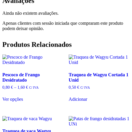
Avaliações
Ainda não existem avaliações.
Apenas clientes com sessão iniciada que compraram este produto
podem deixar opinião.
Produtos Relacionados
Pescoco de Frango
Traquea de Wagyu Cortada 1
Desidratado
Unid
Price
0,80
€
–
1,60
€
0,50
€
C/ IVA
C/ IVA
range:
0,80 €
Ver opções
Adicionar
through
This
1,60 €
product
has
multiple
variants.
The
Traquea de vaca Wagyu