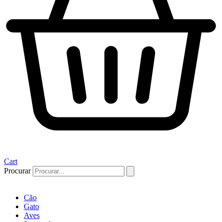
Cart
Procurar
Cão
Gato
Aves