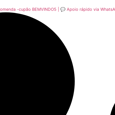
encomenda -cupão BEMVINDO5 | 💬 Apoio rápido via Whats