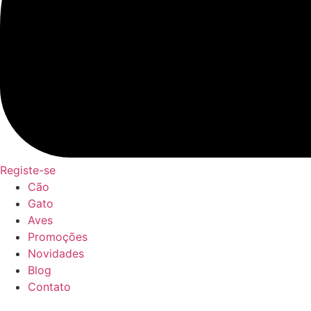
Registe-se
Cão
Gato
Aves
Promoções
Novidades
Blog
Contato