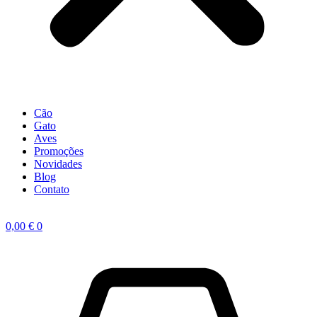
Cão
Gato
Aves
Promoções
Novidades
Blog
Contato
0,00
€
0