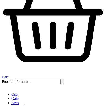
Cart
Procurar
Cão
Gato
Aves