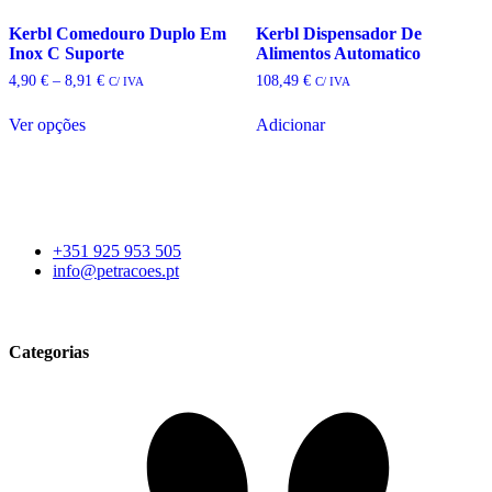
Kerbl Comedouro Duplo Em
Kerbl Dispensador De
Inox C Suporte
Alimentos Automatico
Price
4,90
€
–
8,91
€
108,49
€
C/ IVA
C/ IVA
range:
4,90 €
Ver opções
Adicionar
through
This
8,91 €
product
has
multiple
variants.
The
+351 925 953 505
options
info@petracoes.pt
may
be
chosen
on
Categorias
the
product
page