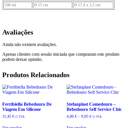
200 ml
Ø 15 cm
Ø 17,4 x 3,5 cm
Avaliações
Ainda não existem avaliações.
Apenas clientes com sessão iniciada que compraram este produto
podem deixar opinião.
Produtos Relacionados
Ferribiella Bebedouro De
Stefanplast Comedouro –
Viagem Em Silicone
Bebedouro Self Service Chic
Price
11,45
€
4,00
€
–
9,05
€
C/ IVA
C/ IVA
range:
4,00 €
Ver opções
Ver opções