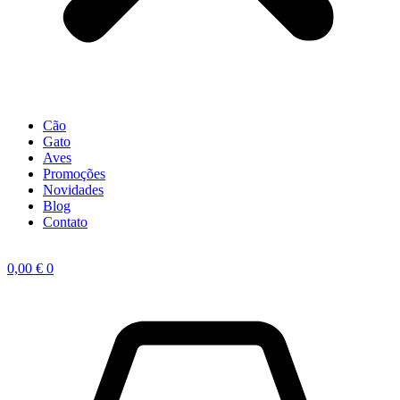
Cão
Gato
Aves
Promoções
Novidades
Blog
Contato
0,00
€
0