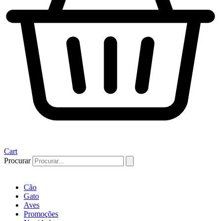
Cart
Procurar
Cão
Gato
Aves
Promoções