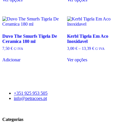
through
This
This
9,05 €
product
product
has
has
multiple
multiple
variants.
variants.
The
The
options
options
Duvo The Smurfs Tigela De
Kerbl Tigela Em Aco
may
may
Ceramica 180 ml
Inoxidavel
be
be
Price
7,50
€
3,00
€
–
13,39
€
C/ IVA
C/ IVA
chosen
chosen
range:
on
on
3,00 €
Adicionar
Ver opções
the
the
through
This
13,39 €
product
product
product
page
page
has
multiple
variants.
The
+351 925 953 505
options
info@petracoes.pt
may
be
chosen
on
Categorias
the
product