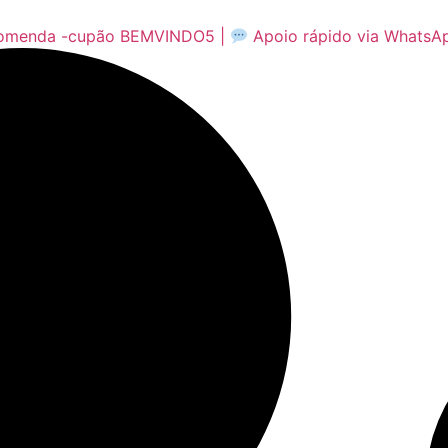
comenda -cupão BEMVINDO5 |
Apoio rápido via WhatsA