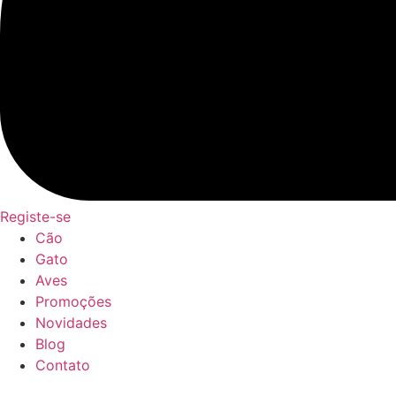
Registe-se
Cão
Gato
Aves
Promoções
Novidades
Blog
Contato