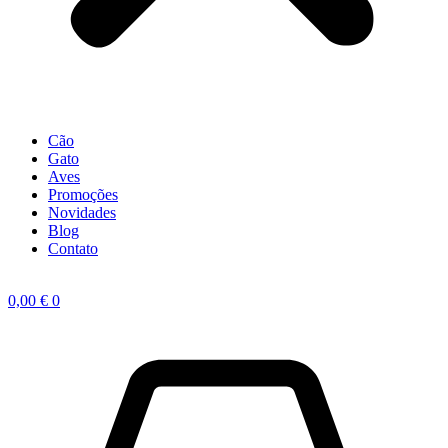
Cão
Gato
Aves
Promoções
Novidades
Blog
Contato
0,00
€
0