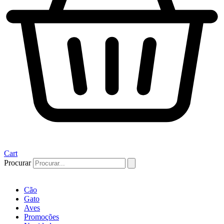
Cart
Procurar
Cão
Gato
Aves
Promoções