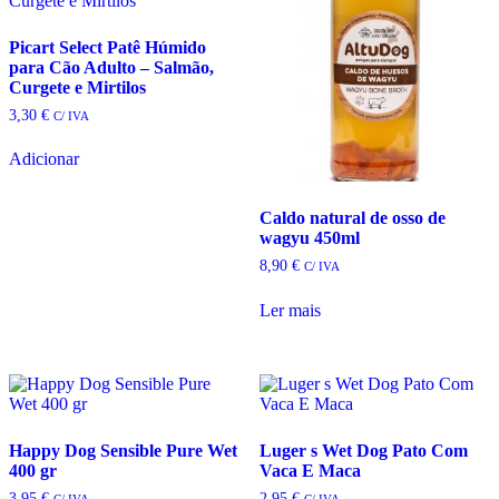
Picart Select Patê Húmido
para Cão Adulto – Salmão,
Curgete e Mirtilos
3,30
€
C/ IVA
Adicionar
Caldo natural de osso de
wagyu 450ml
8,90
€
C/ IVA
Ler mais
Happy Dog Sensible Pure Wet
Luger s Wet Dog Pato Com
400 gr
Vaca E Maca
3,95
€
2,95
€
C/ IVA
C/ IVA