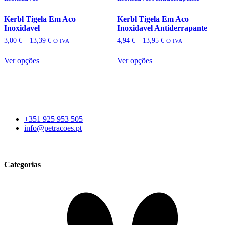
options
may
be
Kerbl Tigela Em Aco
Kerbl Tigela Em Aco
chosen
Inoxidavel
Inoxidavel Antiderrapante
on
Price
Price
3,00
€
–
13,39
€
4,94
€
–
13,95
€
C/ IVA
C/ IVA
the
range:
range:
product
3,00 €
4,94 €
Ver opções
Ver opções
page
through
through
This
This
13,39 €
13,95 €
product
product
has
has
multiple
multiple
variants.
variants.
The
The
+351 925 953 505
options
options
info@petracoes.pt
may
may
be
be
chosen
chosen
on
on
Categorias
the
the
product
product
page
page