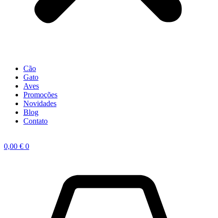
Cão
Gato
Aves
Promoções
Novidades
Blog
Contato
0,00
€
0