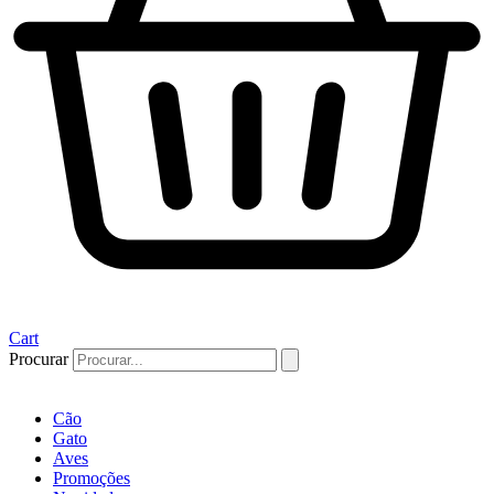
Cart
Procurar
Cão
Gato
Aves
Promoções