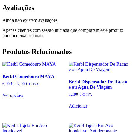
Avaliações
Ainda não existem avaliações.
Apenas clientes com sessão iniciada que compraram este produto
podem deixar opinião.
Produtos Relacionados
Kerbl Comedouro MAYA
Kerbl Dispensador De Racao
Price
6,90
€
–
7,90
€
C/ IVA
e ou Agua De Viagem
range:
6,90 €
12,90
€
C/ IVA
Ver opções
through
This
7,90 €
product
Adicionar
has
multiple
variants.
The