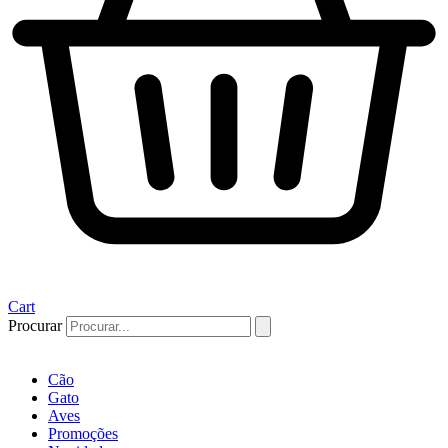
Cart
Procurar
Cão
Gato
Aves
Promoções