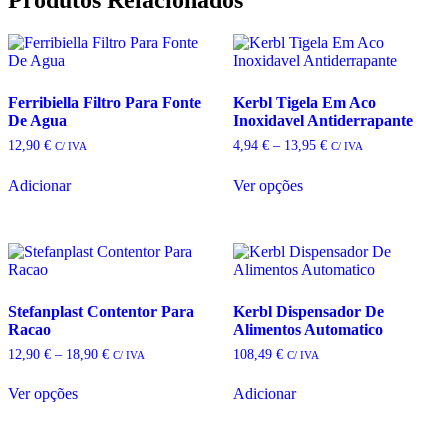
Ferribiella Filtro Para Fonte
Kerbl Tigela Em Aco
De Agua
Inoxidavel Antiderrapante
Price
12,90
€
4,94
€
–
13,95
€
C/ IVA
C/ IVA
range:
4,94 €
Adicionar
Ver opções
through
This
13,95 €
product
has
multiple
variants.
The
options
Stefanplast Contentor Para
Kerbl Dispensador De
may
Racao
Alimentos Automatico
be
Price
12,90
€
–
18,90
€
108,49
€
C/ IVA
C/ IVA
chosen
range:
on
12,90 €
Ver opções
Adicionar
the
through
This
18,90 €
product
product
page
has