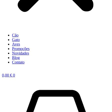
Cão
Gato
Aves
Promoções
Novidades
Blog
Contato
0,00
€
0