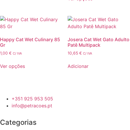
This
may
product
be
has
chosen
multiple
on
variants.
the
Happy Cat Wet Culinary 85
Josera Cat Wet Gato Adulto
The
product
Gr
Patê Multipack
options
page
1,00
€
10,65
€
may
C/ IVA
C/ IVA
be
Ver opções
Adicionar
chosen
This
on
product
the
has
product
multiple
page
+351 925 953 505
variants.
info@petracoes.pt
The
options
Categorias
may
be