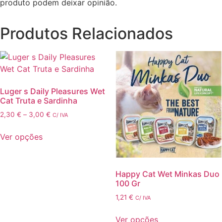
produto podem deixar opinião.
Produtos Relacionados
Luger s Daily Pleasures Wet
Cat Truta e Sardinha
Price
2,30
€
–
3,00
€
C/ IVA
range:
2,30 €
Ver opções
through
This
3,00 €
product
has
Happy Cat Wet Minkas Duo
100 Gr
multiple
variants.
1,21
€
C/ IVA
The
options
Ver opções