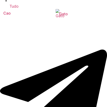
Tudo
Cao
Gato