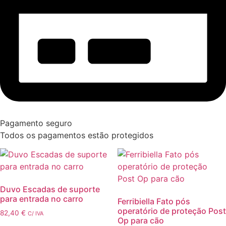
Pagamento seguro
Todos os pagamentos estão protegidos
Duvo Escadas de suporte
para entrada no carro
Ferribiella Fato pós
operatório de proteção Post
82,40
€
C/ IVA
Op para cão