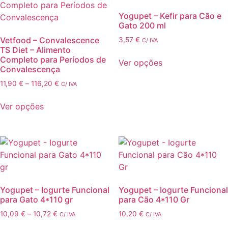
options
Yogupet – Kefir para Cão e
may
Gato 200 ml
be
Vetfood – Convalescence
3,57
€
C/ IVA
chosen
TS Diet – Alimento
This
on
Completo para Períodos de
Ver opções
product
Convalescença
the
has
product
Price
11,90
€
–
116,20
€
C/ IVA
multiple
range:
page
This
variants.
11,90 €
Ver opções
product
through
The
has
116,20 €
options
multiple
may
variants.
be
The
chosen
options
on
may
the
Yogupet – Iogurte Funcional
Yogupet – Iogurte Funcional
be
para Gato 4*110 gr
para Cão 4*110 Gr
product
chosen
page
Price
10,09
€
–
10,72
€
10,20
€
C/ IVA
C/ IVA
on
range: