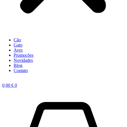
Cão
Gato
Aves
Promoções
Novidades
Blog
Contato
0,00
€
0