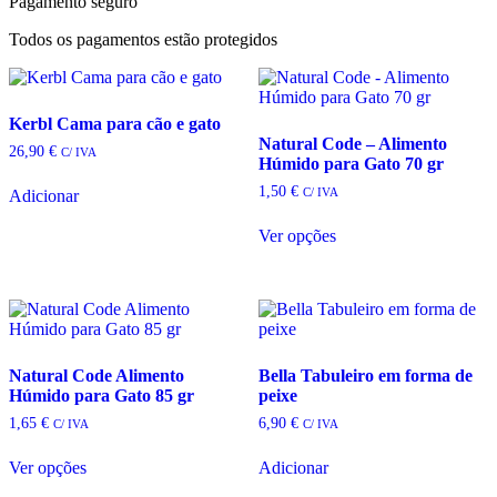
Pagamento seguro
Todos os pagamentos estão protegidos
Kerbl Cama para cão e gato
Natural Code – Alimento
26,90
€
C/ IVA
Húmido para Gato 70 gr
1,50
€
C/ IVA
Adicionar
This
Ver opções
product
has
multiple
variants.
The
options
may
Natural Code Alimento
Bella Tabuleiro em forma de
be
Húmido para Gato 85 gr
peixe
chosen
on
1,65
€
6,90
€
C/ IVA
C/ IVA
the
This
product
Ver opções
Adicionar
product
page
has