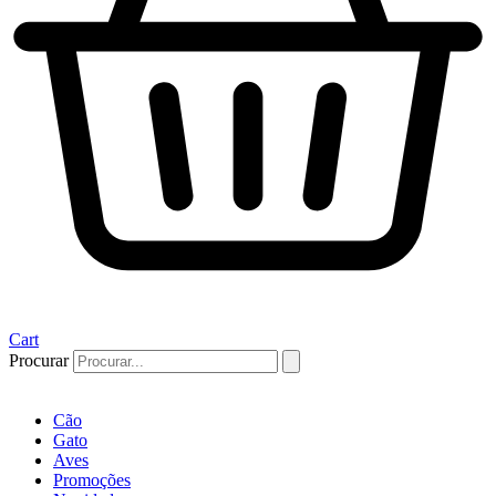
Cart
Procurar
Cão
Gato
Aves
Promoções