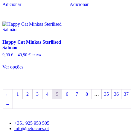
Adicionar
Adicionar
Happy Cat Minkas Sterilised
Salmão
Price
9,90
€
–
40,90
€
C/ IVA
range:
This
9,90 €
Ver opções
product
through
has
40,90 €
multiple
variants.
The
←
1
2
3
4
5
6
7
8
…
35
36
37
options
may
→
be
chosen
on
the
+351 925 953 505
product
info@petracoes.pt
page