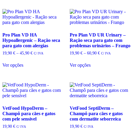
multiple
variants.
The
options
may
be
Pro Plan VD HA
Pro Plan VD UR Urinary –
chosen
Hypoallergenic – Ração seca
Ração seca para gato com
on
para gato com alergias
problemas urinários – Frango
the
product
Price
Price
19,90
€
–
45,90
€
19,90
€
–
60,90
€
C/ IVA
C/ IVA
page
range:
range:
This
This
19,90 €
19,90 €
Ver opções
Ver opções
product
product
through
through
has
has
45,90 €
60,90 €
multiple
multiple
variants.
variants.
The
The
options
options
may
may
be
be
VetFood HypoDerm –
VetFood SeptiDerm –
chosen
chosen
Champô para cães e gatos
Champô para cães e gatos
on
on
com pele sensível
com dermatite seborreica
the
the
product
product
19,90
€
19,90
€
C/ IVA
C/ IVA
page
page