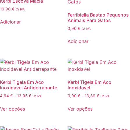
Kerbl Escova Macia
10,90
€
C/ IVA
Ferribiella Bastao Pequenos
Animais Para Gatos
Adicionar
3,90
€
C/ IVA
Adicionar
Kerbl Tigela Em Aco
Kerbl Tigela Em Aco
Inoxidavel Antiderrapante
Inoxidavel
Price
Price
4,94
€
–
13,95
€
3,00
€
–
13,39
€
C/ IVA
C/ IVA
range:
range:
This
This
4,94 €
3,00 €
Ver opções
Ver opções
product
product
through
through
has
has
13,95 €
13,39 €
multiple
multiple