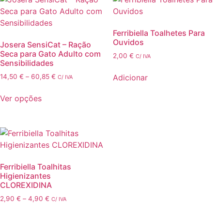
variants.
variants.
The
The
options
options
Ferribiella Toalhetes Para
may
may
Ouvidos
Josera SensiCat – Ração
be
be
Seca para Gato Adulto com
2,00
€
C/ IVA
chosen
chosen
Sensibilidades
on
on
Price
Adicionar
14,50
€
–
60,85
€
C/ IVA
the
the
range:
This
product
product
14,50 €
Ver opções
product
through
page
page
has
60,85 €
multiple
variants.
The
options
Ferribiella Toalhitas
may
Higienizantes
be
CLOREXIDINA
chosen
Price
2,90
€
–
4,90
€
C/ IVA
on
range:
This