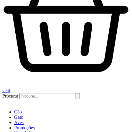
Cart
Procurar
Cão
Gato
Aves
Promoções