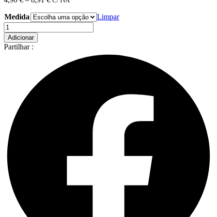
C/ IVA
range:
Medida
4,90 €
Limpar
through
Quantidade
8,91 €
de
Adicionar
Kerbl
Partilhar :
Comedouro
Duplo
Em
Inox
C
Suporte