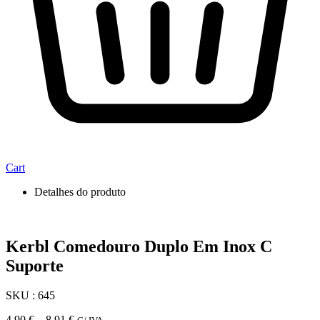
Cart
Detalhes do produto
Kerbl Comedouro Duplo Em Inox C
Suporte
SKU : 645
Price
4,90
€
–
8,91
€