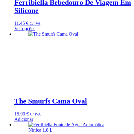
Ferribiella Bebedouro De Viagem Em
Silicone
11,45
€
C/ IVA
Ver opções
This
product
has
multiple
variants.
The
options
may
be
chosen
on
the
product
The Smurfs Cama Oval
page
15,90
€
C/ IVA
Adicionar