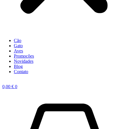
Cão
Gato
Aves
Promoções
Novidades
Blog
Contato
0,00
€
0