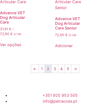
Advance VET
Dog Articular
Advance VET
Care
Dog Articular
Care Senior
31,91
€
–
72,90
€
C/ IVA
72,90
€
C/ IVA
Ver opções
Adicionar
←
1
2
3
4
5
→
+351 925 953 505
info@petracoes.pt