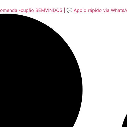
encomenda -cupão BEMVINDO5 | 💬 Apoio rápido via Whats