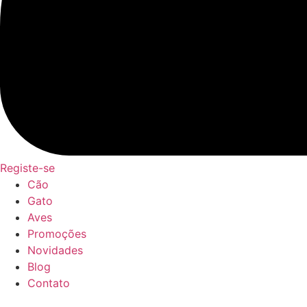
Registe-se
Cão
Gato
Aves
Promoções
Novidades
Blog
Contato