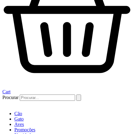
Cart
Procurar
Cão
Gato
Aves
Promoções