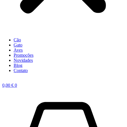
Cão
Gato
Aves
Promoções
Novidades
Blog
Contato
0,00
€
0