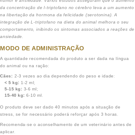
humor e ansiedade. Vários estudos asseguram que o aumento
da concentração de l-triptofano no cérebro leva a um aumento
na libertação da hormona da felicidade (serotonina). A
integração de L-triptofano na dieta do animal melhora o seu
comportamento, inibindo os sintomas associados a reações de
ansiedade.
MODO DE ADMINISTRAÇÃO
A quantidade recomendada do produto a ser dada na língua
do animal ou na ração:
Cães:
2-3 vezes ao dia dependendo do peso e idade:
< 5 kg:
1-2 ml;
5-15 kg:
3-6 ml;
15-40 kg:
6-10 ml.
O produto deve ser dado 40 minutos após a situação de
stress, se for necessário poderá reforçar após 3 horas.
Recomenda-se o aconselhamento de um veterinário antes de
aplicar.