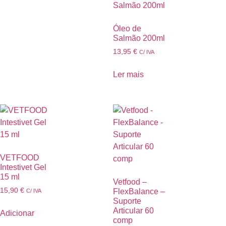
Óleo de
Salmão 200ml
13,95
€
C/ IVA
Ler mais
VETFOOD
Intestivet Gel
15 ml
Vetfood –
15,90
€
FlexBalance –
C/ IVA
Suporte
Articular 60
Adicionar
comp