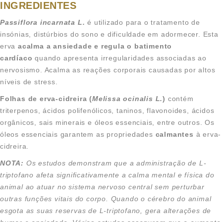
INGREDIENTES
Passiflora incarnata L.
é utilizado para o tratamento de
insónias, distúrbios do sono e dificuldade em adormecer. Esta
erva
acalma a ansiedade e regula o batimento
cardíaco
quando apresenta irregularidades associadas ao
nervosismo. Acalma as reações corporais causadas por altos
níveis de stress.
Folhas de erva-cidreira (
Melissa ocinalis L.
)
contém
triterpenos, ácidos polifenólicos, taninos, flavonoides, ácidos
orgânicos, sais minerais e óleos essenciais, entre outros. Os
óleos essenciais garantem as propriedades
calmantes
à erva-
cidreira.
NOTA:
Os estudos demonstram que a administração de L-
triptofano afeta significativamente a calma mental e física do
animal ao atuar no sistema nervoso central sem perturbar
outras funções vitais do corpo. Quando o cérebro do animal
esgota as suas reservas de L-triptofano, gera alterações de