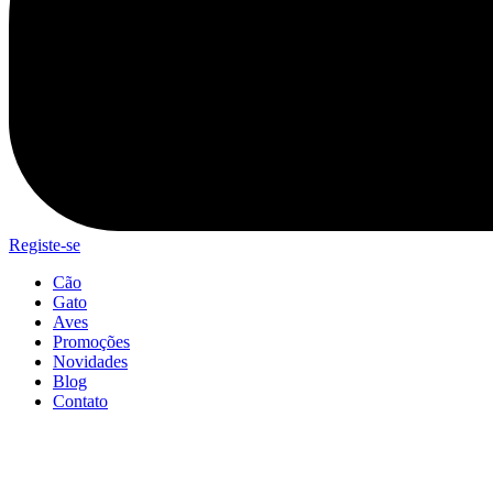
Registe-se
Cão
Gato
Aves
Promoções
Novidades
Blog
Contato