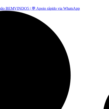
 -cupão BEMVINDO5 | 💬 Apoio rápido via WhatsApp