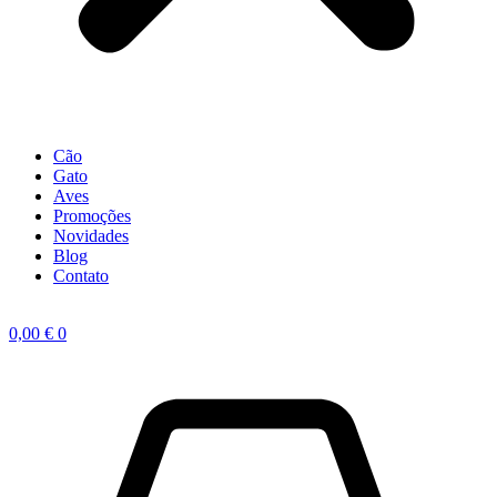
Cão
Gato
Aves
Promoções
Novidades
Blog
Contato
0,00
€
0