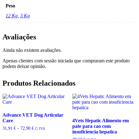
Peso
12 Kg
,
3 Kg
Avaliações
Ainda não existem avaliações.
Apenas clientes com sessão iniciada que compraram este produto
podem deixar opinião.
Produtos Relacionados
Advance VET Dog Articular
Care
4Vets Hepatic Alimento em
pate para cao com
Price
31,91
€
–
72,90
€
C/ IVA
insuficiencia hepatica
range:
31,91 €