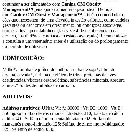
continuar a ser alimentado com
Canine OM Obesity
Management™
para ajudar a manter o peso ideal. De notar
que
Canine OM Obesity Management™
não é recomendado a
cães que necessitem de uma elevada ingestão calórica, como cadelas
gestantes ou cachorros em crescimento, ou condições associadas
com estados hipercatabólicos (fases 3 e 4 de insuficiência renal
crónica, insuficiência cardíaca em estado avançado).Recomenda-se
a consulta a um veterinário antes da utilização ou do prolongamento
do período de utilização
COMPOSIÇÃO:
Milho*, farinha de glúten de milho, farinha de soja*, fibra de
ervilha, cevada*, farinha de glúten de trigo, proteínas de aves
desidratadas, vísceras organoléticas, substâncias minerais, gordura
animal.*Fontes de hidratos de carbono.
ADITIVOS:
Aditivos nutritivos:
UI/kg: Vit A: 30000;; Vit D3: 1000; Vit E:
350mg/kg: Sulfato ferroso mono-hidratado: 310; Iodato de cálcio
anidro: 4.0; Sulfato cúprico penta-hidratado: 62; Sulfato de
manganés mono-hidratado:125; Sulfato de zinco mono-hidratado:
525; Selenito de sódio: 0.36.