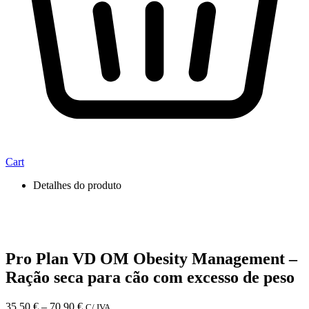
Cart
Detalhes do produto
Pro Plan VD OM Obesity Management –
Ração seca para cão com excesso de peso
Price
35,50
€
–
70,90
€
C/ IVA