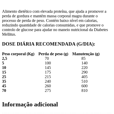
Alimento dietético com elevada proteína, que ajuda a promover a
perda de gordura e mantém massa corporal magra durante o
processo de perda de peso. Contém baixo nível em calorias,
reduzindo quantidade de calorias consumidas, e que promove o
controlo de glucose para ajudar no maneio nutricional da Diabetes
Mellitus.
DOSE DIÁRIA RECOMENDADA (G/DIA):
Peso corporal (Kg) Perda de peso (g) Manutenção (g)
2,5
70 85
5
100 140
10
145 220
15
175 290
25
215 405
35
240 510
45
260 600
70
275 810
Informação adicional