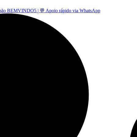
 -cupão BEMVINDO5 | 💬 Apoio rápido via WhatsApp