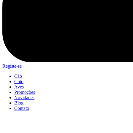
Registe-se
Cão
Gato
Aves
Promoções
Novidades
Blog
Contato