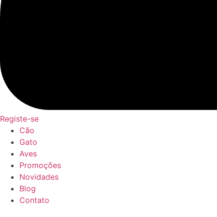
Registe-se
Cão
Gato
Aves
Promoções
Novidades
Blog
Contato