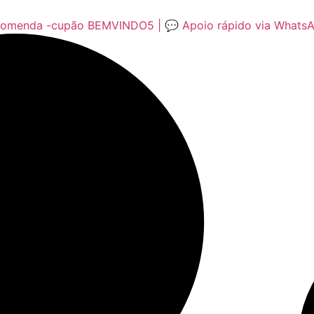
encomenda -cupão BEMVINDO5 | 💬 Apoio rápido via Whats