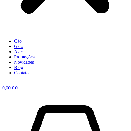
Cão
Gato
Aves
Promoções
Novidades
Blog
Contato
0,00
€
0