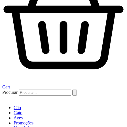
Cart
Procurar
Cão
Gato
Aves
Promoções