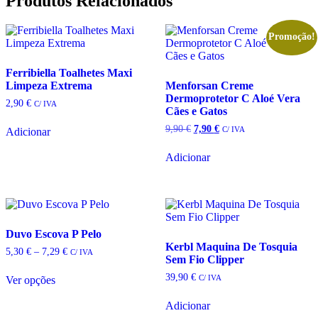
Produtos Relacionados
Promoção!
Ferribiella Toalhetes Maxi
Limpeza Extrema
Menforsan Creme
Dermoprotetor C Aloé Vera
2,90
€
C/ IVA
Cães e Gatos
O
O
9,90
€
7,90
€
C/ IVA
Adicionar
preço
preço
original
atual
Adicionar
era:
é:
9,90 €.
7,90 €.
Duvo Escova P Pelo
Kerbl Maquina De Tosquia
Price
5,30
€
–
7,29
€
C/ IVA
Sem Fio Clipper
range:
5,30 €
39,90
€
C/ IVA
Ver opções
through
This
7,29 €
product
Adicionar
has