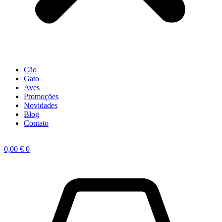
Cão
Gato
Aves
Promoções
Novidades
Blog
Contato
0,00
€
0