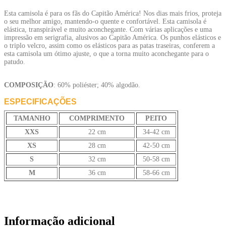
Esta camisola é para os fãs do Capitão América! Nos dias mais frios, proteja
o seu melhor amigo, mantendo-o quente e confortável. Esta camisola é
elástica, transpirável e muito aconchegante. Com várias aplicações e uma
impressão em serigrafia, alusivos ao Capitão América. Os punhos elásticos e
o triplo velcro, assim como os elásticos para as patas traseiras, conferem a
esta camisola um ótimo ajuste, o que a torna muito aconchegante para o
patudo.
COMPOSIÇÃO
: 60% poliéster; 40% algodão.
ESPECIFICAÇÕES
TAMANHO
COMPRIMENTO
PEITO
XXS
22 cm
34-42 cm
XS
28 cm
42-50 cm
S
32 cm
50-58 cm
M
36 cm
58-66 cm
Informação adicional