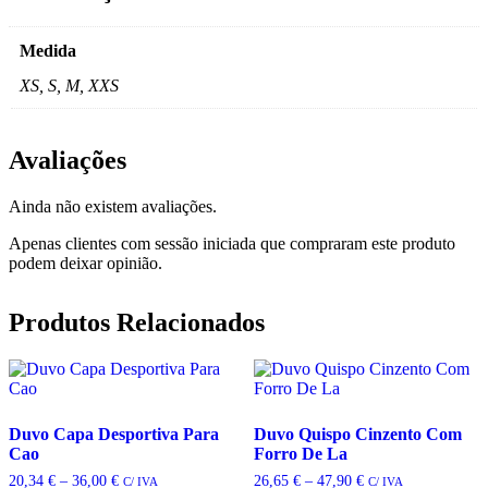
Medida
XS, S, M, XXS
Avaliações
Ainda não existem avaliações.
Apenas clientes com sessão iniciada que compraram este produto
podem deixar opinião.
Produtos Relacionados
Duvo Capa Desportiva Para
Duvo Quispo Cinzento Com
Cao
Forro De La
Price
Price
20,34
€
–
36,00
€
26,65
€
–
47,90
€
C/ IVA
C/ IVA