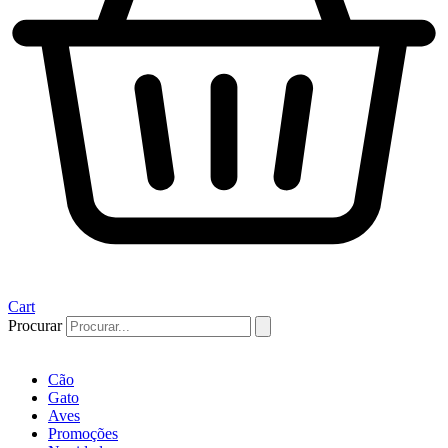
Cart
Procurar
Cão
Gato
Aves
Promoções