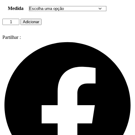
Medida
Quantidade
Adicionar
de
Marvel
Sweat
Partilhar :
Capitao
America