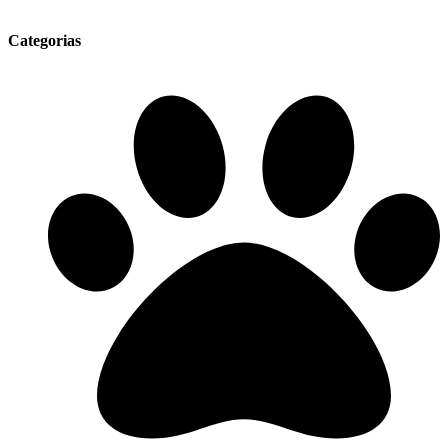
product
page
Categorias