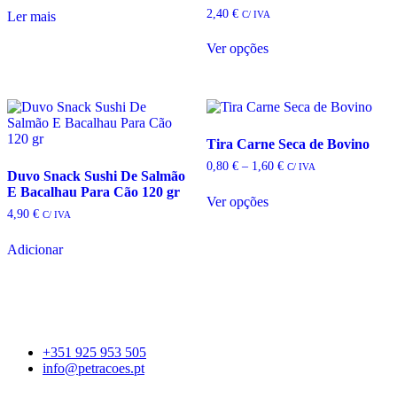
2,40
€
C/ IVA
Ler mais
Ver opções
This
product
has
multiple
variants.
The
Tira Carne Seca de Bovino
options
Price
0,80
€
–
1,60
€
C/ IVA
may
Duvo Snack Sushi De Salmão
range:
be
E Bacalhau Para Cão 120 gr
0,80 €
Ver opções
chosen
through
4,90
€
This
C/ IVA
1,60 €
on
product
the
has
Adicionar
product
multiple
page
variants.
The
options
may
be
+351 925 953 505
chosen
info@petracoes.pt
on
the