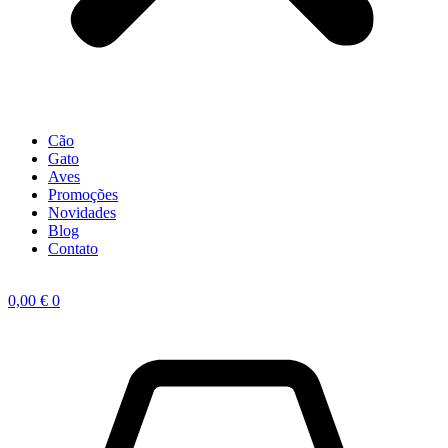
Cão
Gato
Aves
Promoções
Novidades
Blog
Contato
0,00
€
0