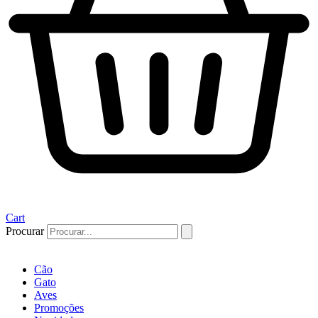
Cart
Procurar
Cão
Gato
Aves
Promoções