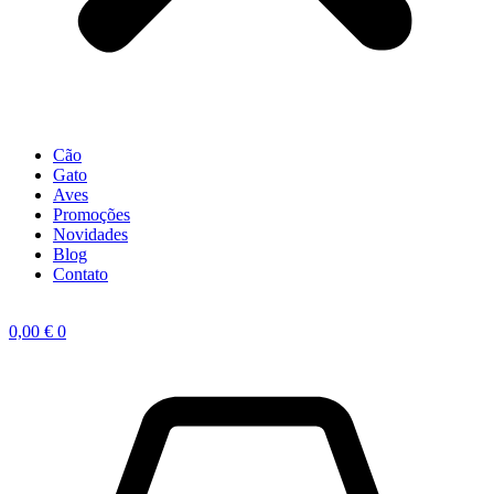
Cão
Gato
Aves
Promoções
Novidades
Blog
Contato
0,00
€
0