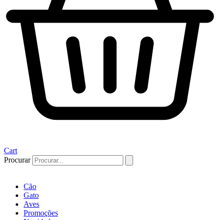
Cart
Procurar
Cão
Gato
Aves
Promoções