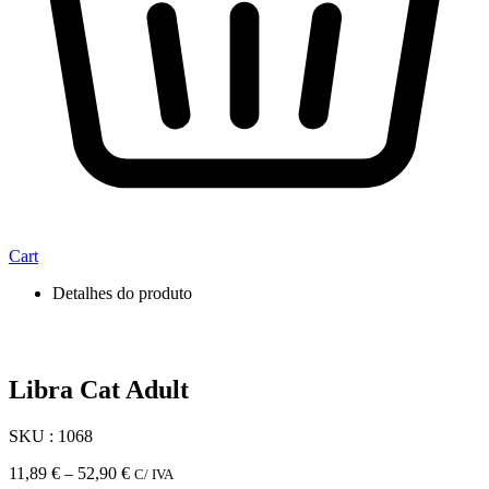
Cart
Detalhes do produto
Libra Cat Adult
SKU : 1068
Price
11,89
€
–
52,90
€
C/ IVA