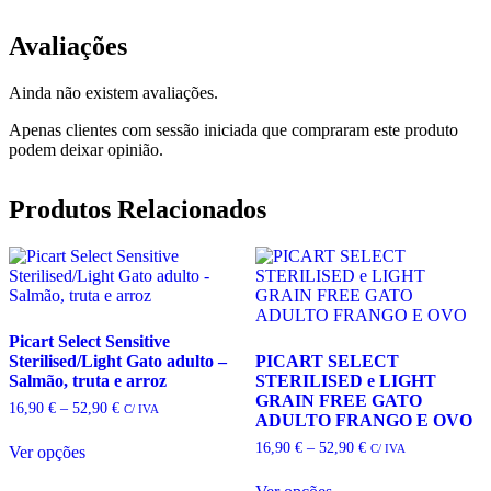
Avaliações
Ainda não existem avaliações.
Apenas clientes com sessão iniciada que compraram este produto
podem deixar opinião.
Produtos Relacionados
Picart Select Sensitive
Sterilised/Light Gato adulto –
PICART SELECT
Salmão, truta e arroz
STERILISED e LIGHT
GRAIN FREE GATO
Price
16,90
€
–
52,90
€
C/ IVA
ADULTO FRANGO E OVO
range:
16,90 €
Price
16,90
€
–
52,90
€
C/ IVA
Ver opções
through
range:
This
52,90 €
16,90 €
product