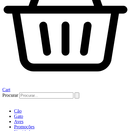
Cart
Procurar
Cão
Gato
Aves
Promoções