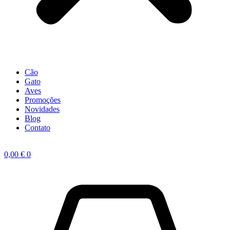
Cão
Gato
Aves
Promoções
Novidades
Blog
Contato
0,00
€
0