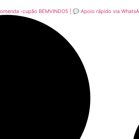
encomenda -cupão BEMVINDO5 | 💬 Apoio rápido via Whats