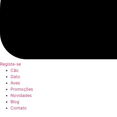
Registe-se
Cão
Gato
Aves
Promoções
Novidades
Blog
Contato