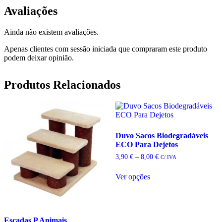
Avaliações
Ainda não existem avaliações.
Apenas clientes com sessão iniciada que compraram este produto
podem deixar opinião.
Produtos Relacionados
Duvo Sacos Biodegradáveis
ECO Para Dejetos
Price
3,90
€
–
8,00
€
C/ IVA
range:
3,90 €
Ver opções
through
This
8,00 €
product
has
multiple
Escadas P Animais
variants.