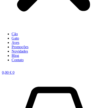
Cão
Gato
Aves
Promoções
Novidades
Blog
Contato
0,00
€
0