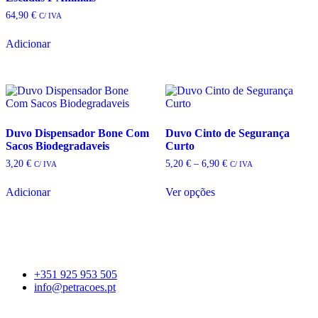
The
64,90
€
C/ IVA
options
may
Adicionar
be
chosen
on
the
product
page
Duvo Dispensador Bone Com
Duvo Cinto de Segurança
Sacos Biodegradaveis
Curto
Price
3,20
€
5,20
€
–
6,90
€
C/ IVA
C/ IVA
range:
5,20 €
Adicionar
Ver opções
through
This
6,90 €
product
has
multiple
variants.
The
+351 925 953 505
options
info@petracoes.pt
may
be