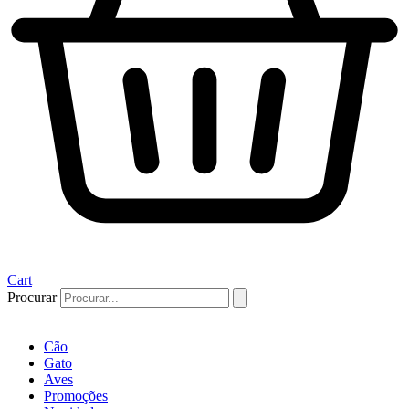
Cart
Procurar
Cão
Gato
Aves
Promoções