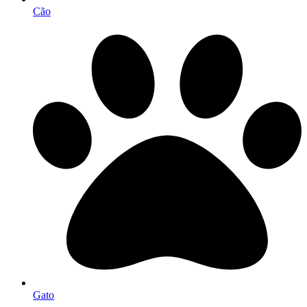
Cão
Gato