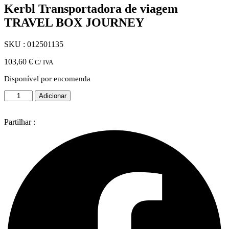
Kerbl Transportadora de viagem
TRAVEL BOX JOURNEY
SKU : 012501135
103,60
€
C/ IVA
Disponível por encomenda
Quantidade
Adicionar
de
Kerbl
Transportadora
Partilhar :
de
viagem
TRAVEL
BOX
JOURNEY