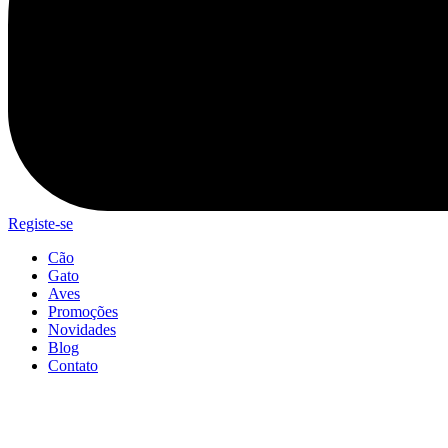
Registe-se
Cão
Gato
Aves
Promoções
Novidades
Blog
Contato