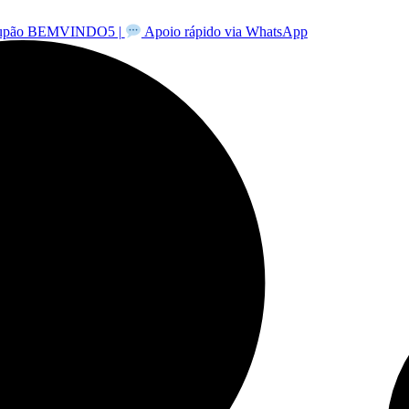
-cupão BEMVINDO5 |
Apoio rápido via WhatsApp