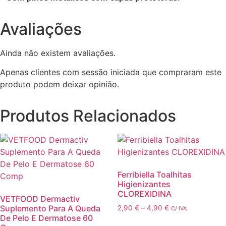
Avaliações
Ainda não existem avaliações.
Apenas clientes com sessão iniciada que compraram este
produto podem deixar opinião.
Produtos Relacionados
Ferribiella Toalhitas
Higienizantes
CLOREXIDINA
VETFOOD Dermactiv
Suplemento Para A Queda
Price
2,90
€
–
4,90
€
C/ IVA
De Pelo E Dermatose 60
range: