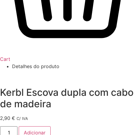
Cart
Detalhes do produto
Kerbl Escova dupla com cabo
de madeira
2,90
€
C/ IVA
Quantidade
Adicionar
de