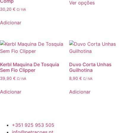
Comp
2,90 €
Ver opções
through
This
30,20
€
C/ IVA
4,90 €
product
Adicionar
has
multiple
variants.
The
options
may
Kerbl Maquina De Tosquia
Duvo Corta Unhas
be
Sem Fio Clipper
Guilhotina
chosen
39,90
€
8,90
€
C/ IVA
C/ IVA
on
the
Adicionar
Adicionar
product
page
+351 925 953 505
info@petracoes.pt