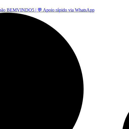
 -cupão BEMVINDO5 | 💬 Apoio rápido via WhatsApp