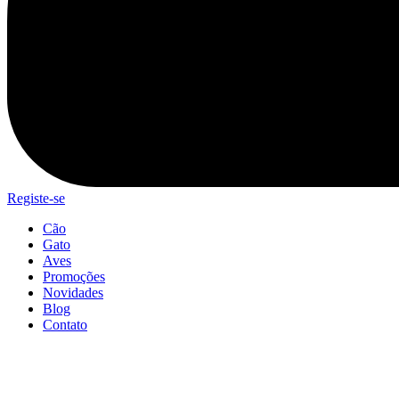
Registe-se
Cão
Gato
Aves
Promoções
Novidades
Blog
Contato