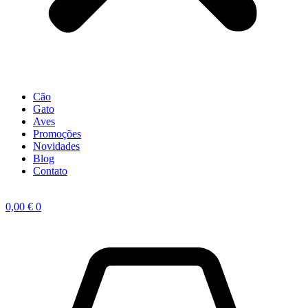
Cão
Gato
Aves
Promoções
Novidades
Blog
Contato
0,00
€
0