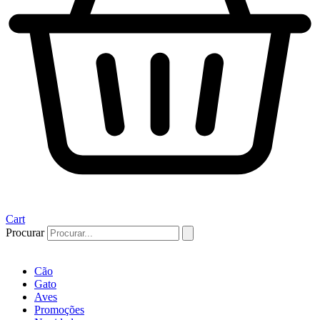
Cart
Procurar
Cão
Gato
Aves
Promoções