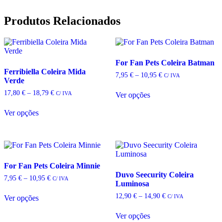
Produtos Relacionados
For Fan Pets Coleira Batman
Ferribiella Coleira Mida
Price
7,95
€
–
10,95
€
C/ IVA
Verde
range:
7,95 €
Price
17,80
€
–
18,79
€
C/ IVA
Ver opções
through
range:
This
10,95 €
17,80 €
product
Ver opções
through
This
has
18,79 €
product
multiple
has
variants.
multiple
The
variants.
options
The
may
For Fan Pets Coleira Minnie
options
be
Duvo Seecurity Coleira
Price
7,95
€
–
10,95
€
C/ IVA
may
chosen
Luminosa
range:
be
on
7,95 €
Price
12,90
€
–
14,90
€
C/ IVA
Ver opções
chosen
the
through
range:
This
10,95 €
on
product
12,90 €
product
Ver opções
the
page
through