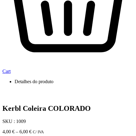
Cart
Detalhes do produto
Kerbl Coleira COLORADO
SKU : 1009
Price
4,00
€
–
6,00
€
C/ IVA