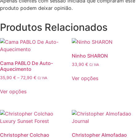
Apenas clientes com sessão iniciada que compraram este
produto podem deixar opinião.
Produtos Relacionados
Ninho SHARON
Cama PABLO De Auto-
33,90
€
C/ IVA
Aquecimento
Price
Ver opções
35,90
€
–
72,90
€
C/ IVA
range:
This
35,90 €
Ver opções
product
through
This
has
72,90 €
product
multiple
has
variants.
multiple
The
variants.
options
Christopher Colchao
Christopher Almofadao
The
may