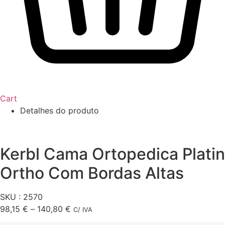
Cart
Detalhes do produto
Kerbl Cama Ortopedica Platin
Ortho Com Bordas Altas
SKU : 2570
Price
98,15
€
–
140,80
€
C/ IVA
range: