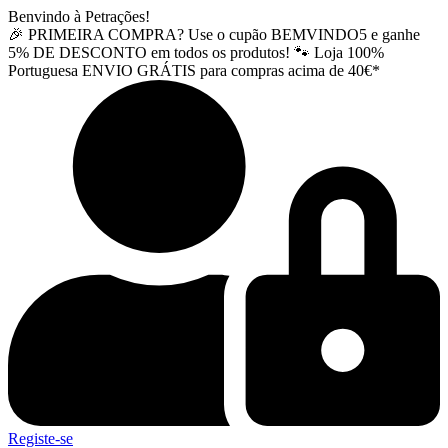
Pular
Benvindo à Petrações!
para
🎉 PRIMEIRA COMPRA? Use o cupão BEMVINDO5 e ganhe
o
5% DE DESCONTO em todos os produtos! 🐾 Loja 100%
conteúdo
Portuguesa ENVIO GRÁTIS para compras acima de 40€*
Registe-se