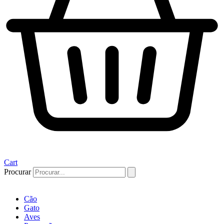
Cart
Procurar
Cão
Gato
Aves