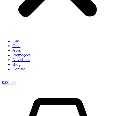
Cão
Gato
Aves
Promoções
Novidades
Blog
Contato
0,00
€
0