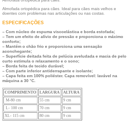
Almofada ortopédica para cães. Ideal para cães mais velhos e
doentes com problemas nas articulações ou nas costas.
ESPECIFICAÇÕES
– Com núcleo de espuma viscoelástica e borda estofada;
– Tem um efeito de alívio de pressão e proporciona o máximo
conforto;
– Mantém o chão frio e proporciona uma sensação
aconchegante;
– Superfície deitada feita de pelúcia aveludada e macia de pelo
curto estimula o relaxamento e o sono;
– Borda feita de tecido durável;
– Com parte inferior antiderrapante e isolante;
– Capa feita em 100% poliéster. Capa removível: lavável na
máquina a 30 °C.
COMPRIMENTO
LARGURA
ALTURA
M-80 cm
55 cm
9 cm
L- 100 cm
70 cm
9 cm
XL- 115 cm
80 cm
9 cm