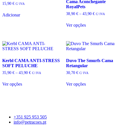
Cama Aconchegante
15,90
€
C/ IVA
RoyalPets
Price
38,90
€
–
43,90
€
C/ IVA
Adicionar
range:
38,90 €
Ver opções
through
This
43,90 €
product
has
multiple
variants.
The
options
Kerbl CAMA ANTI-STRESS
Duvo The Smurfs Cama
may
SOFT PELUCHE
Retangular
be
Price
35,90
€
–
43,90
€
30,70
€
C/ IVA
C/ IVA
chosen
range:
on
35,90 €
Ver opções
Ver opções
the
through
This
This
43,90 €
product
product
product
page
has
has
multiple
multiple
variants.
variants.
The
The
+351 925 953 505
options
options
info@petracoes.pt
may
may