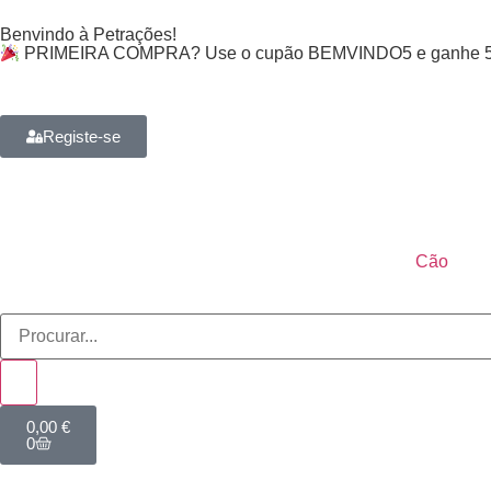
Benvindo à Petrações!
PRIMEIRA COMPRA? Use o cupão BEMVINDO5 e ganhe 5
Registe-se
Cão
0,00
€
0