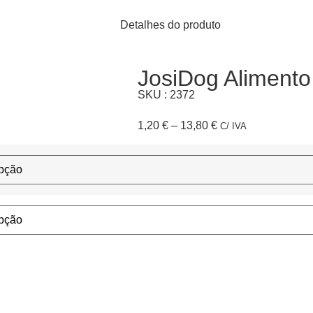
Detalhes do produto
JosiDog Aliment
SKU : 2372
1,20
€
–
13,80
€
C/ IVA