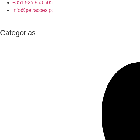
+351 925 953 505
info@petracoes.pt
Categorias