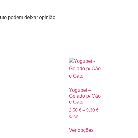
uto podem deixar opinião.
Yogupet –
Gelado p/ Cão
e Gato
2,50
€
–
9,30
€
C/ IVA
Ver opções