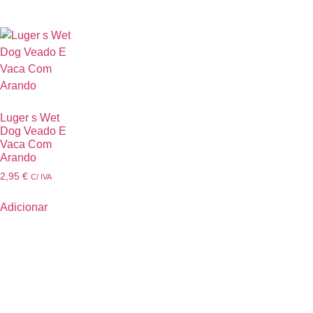
Luger s Wet
Dog Veado E
Vaca Com
Arando
2,95
€
C/ IVA
Adicionar