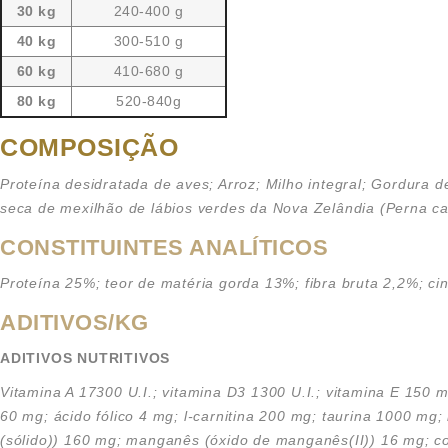
30 kg
240-400 g
40 kg
300-510 g
60 kg
410-680 g
80 kg
520-840g
COMPOSIÇÃO
Proteína desidratada de aves; Arroz; Milho integral; Gordura de
seca de mexilhão de lábios verdes da Nova Zelândia (Perna ca
CONSTITUINTES ANALÍTICOS
Proteína 25%; teor de matéria gorda 13%; fibra bruta 2,2
%; ci
ADITIVOS/KG
ADITIVOS NUTRITIVOS
Vitamina A 17300 U.I.; vitamina D3 1300 U.I.; vitamina E 150 
60 mg; ácido fólico 4 mg; l-carnitina 200 mg; taurina 1000 mg;
(sólido)) 160 mg; manganês (óxido de manganês(II)) 16 mg; cobr