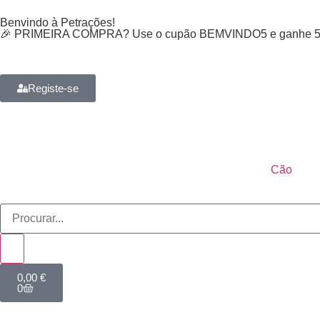
Benvindo à Petrações!
🎉 PRIMEIRA COMPRA? Use o cupão BEMVINDO5 e ganhe 5% 
Registe-se
Cão
0,00
€
0