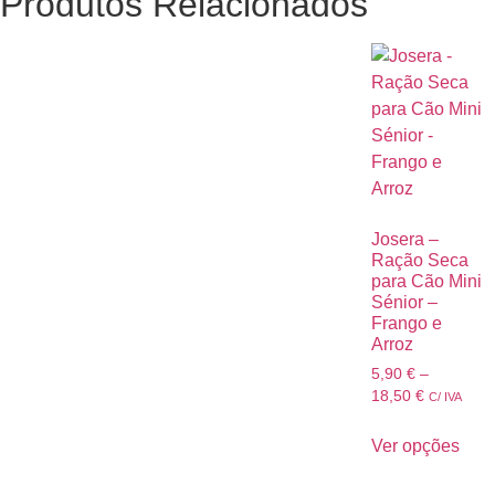
Produtos Relacionados
Josera –
Ração Seca
para Cão Mini
Sénior –
Frango e
Arroz
5,90
€
–
18,50
€
C/ IVA
Ver opções