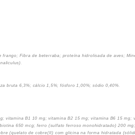
 frango; Fibra de beterraba; proteína hidrolisada de aves; Miner
naliculus).
nza bruta 6,3%; cálcio 1,5%; fósforo 1,00%; sódio 0,40%.
mg; vitamina B1 10 mg; vitamina B2 15 mg; vitamina B6 15 mg; 
 biotina 650 mcg; ferro (sulfato ferroso monohidratado) 200 mg
e (quelato de cobre(II) com glicina na forma hidratada (sólido