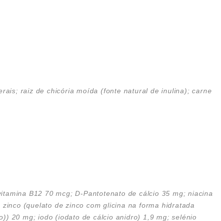
ais; raiz de chicória moída (fonte natural de inulina); carne
vitamina B12 70 mcg; D-Pantotenato de cálcio 35 mg; niacina
; zinco (quelato de zinco com glicina na forma hidratada
)) 20 mg; iodo (iodato de cálcio anidro) 1,9 mg; selénio