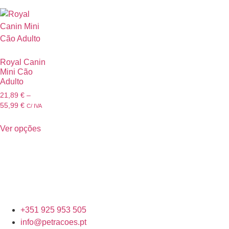
Royal Canin
Mini Cão
Adulto
21,89
€
–
55,99
€
C/ IVA
Ver opções
+351 925 953 505
info@petracoes.pt